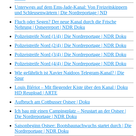
Unterwegs auf dem Ems-Jade-Kanal: Von Freizeitskippern
und Schleusenwärtern | Die Nordreportage | ND
Fluch oder Segen? Der neue Kanal durch die Frische
Nehrung | Ostseereport | NDR Doku
Polizeistreife Nord (1/4) | Die Nordreportage | NDR Doku
Polizeistreife Nord (2/4) | Die Nordreportage | NDR Doku
Polizeistreife Nord (3/4) | Die Nordreportage | NDR Doku
Polizeistreife Nord (4/4) | Die Nordreportage | NDR Doku
Wie gefährlich ist Xavier Naidoos Telegram-Kanal? | Die
Spur
Louis Blériot – Mit fliegender Kiste über den Kanal | Doku
HD Reupload | ARTE
Aufbruch am Cottbusser Ostsee | Doku
Ich bau mir einen Campingplatz – Neustart an der Ostsee |
Die Nordreportage | NDR Doku
Saisonbeginn Ostsee: Bootsbaunachwuchs startet durch | Die
Nordreportage | NDR Doku