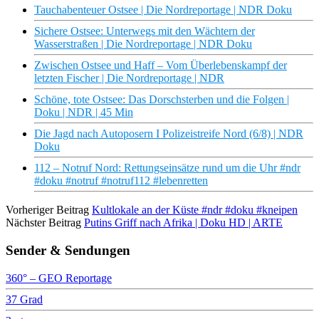
Tauchabenteuer Ostsee | Die Nordreportage | NDR Doku
Sichere Ostsee: Unterwegs mit den Wächtern der
Wasserstraßen | Die Nordreportage | NDR Doku
Zwischen Ostsee und Haff – Vom Überlebenskampf der
letzten Fischer | Die Nordreportage | NDR
Schöne, tote Ostsee: Das Dorschsterben und die Folgen |
Doku | NDR | 45 Min
Die Jagd nach Autoposern I Polizeistreife Nord (6/8) | NDR
Doku
112 – Notruf Nord: Rettungseinsätze rund um die Uhr #ndr
#doku #notruf #notruf112 #lebenretten
Vorheriger Beitrag
Kultlokale an der Küste #ndr #doku #kneipen
Nächster Beitrag
Putins Griff nach Afrika | Doku HD | ARTE
Sender & Sendungen
360° – GEO Reportage
37 Grad