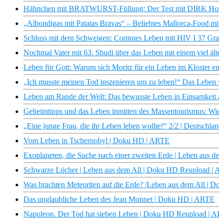
Hähnchen mit BRATWURST-Füllung: Der Test mit DIRK Hoffm
„Albondigas mit Patatas Bravas“ – Beliebtes Mallorca-Food m
Schluss mit dem Schweigen: Corinnes Leben mit HIV I 37 Gr
Nochmal Vater mit 63: Shudi über das Leben mit einem viel ält
Leben für Gott: Warum sich Moritz für ein Leben im Kloster en
„Ich musste meinen Tod inszenieren um zu leben!“ Das Leben 
Leben am Rande der Welt: Das bewusste Leben in Einsamkeit
Geheimtipps und das Leben inmitten des Massentourismus: Wie
„Eine junge Frau, die ihr Leben leben wollte!“ 2/2 | Deutschlan
Vom Leben in Tschernobyl | Doku HD | ARTE
Exoplaneten, die Suche nach einer zweiten Erde | Leben aus 
Schwarze Löcher | Leben aus dem All | Doku HD Reupload |
Was brachten Meteoriten auf die Erde? |Leben aus dem All |
Das unglaubliche Leben des Jean Monnet | Doku HD | ARTE
Napoleon. Der Tod hat sieben Leben | Doku HD Reupload | 