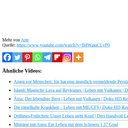
Mehr von
Arte
Quelle:
https://www.youtube.com/watch?v=B8WaiqCLyP0
Ähnliche Videos:
Angst vor Menschen: Sie hat eine ängstlich-vermeidende Persönl
Island: Magische Lava auf Reykjanes | Leben mit Vulkanen 
Ätna: Der lebendige Berg | Leben mit Vulkanen | Doku HD R
Die rätselhafte Krankheit – Leben mit ME/CFS | Doku HD Re
Drillings-Frühchen: Unser Leben steht Kopf | Drei Handvoll 
Migräne mit Aura: Ein Leben mit dem Schmerz I 37 Grad