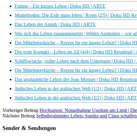
Fatima – Ein kurzes Leben | Doku HD | ARTE
Mutterboden: Die Erde muss leben | Roots (2/5) | Doku HD R
Das Leben der Amish | Doku HD | ARTE
Wie sich das Leben zusammensetzt | Wildes Australien – wie
Die Mittelmeerküche – Rezept für ein langes Leben? | Doku 
Der erste Kontakt – Leben im All (4/4) | Doku HD Reupload 
Schiffswracks, voller Leben nach dem Untergang | Doku HD 
Die Mittelmeerküche – Rezept für ein langes Leben? | Doku
Das unglaubliche Leben des Jean Monnet | Doku HD Reuploa
Jüdisches Leben in der arabischen Welt (1/2) | Doku HD | AR
Jüdisches Leben in der arabischen Welt (2/2) | Doku HD | AR
Vorheriger Beitrag
Hochsaison: Notaufnahme Usedom am Limit | Di
Nächster Beitrag
Selbstbestimmtes Leben: Sandra und Claus schaffen 
Sender & Sendungen