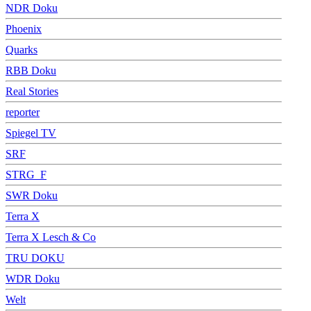
NDR Doku
Phoenix
Quarks
RBB Doku
Real Stories
reporter
Spiegel TV
SRF
STRG_F
SWR Doku
Terra X
Terra X Lesch & Co
TRU DOKU
WDR Doku
Welt