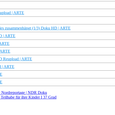
eupload | ARTE
 alles zusammenhängt (1/3) Doku HD | ARTE
HD | ARTE
| ARTE
| ARTE
 HD Reupload | ARTE
d | ARTE
TE
TE
e Nordreportage | NDR Doku
Teilhabe für ihre Kinder I 37 Grad