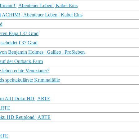
ann! | Abenteuer Leben | Kabel Eins
it ACHIM! | Abenteuer Leben | Kabel Eins
ad
eren Papa I 37 Grad
tscheidet I 37 Grad
von Benjamin Holmes | Galileo | ProSieben
 auf der Outback-Farm
 leben echte Venezianer?
ds spektakulärste Kriminalfälle
dem All | Doku HD | ARTE
 ARTE
 Doku HD Reupload | ARTE
ARTE