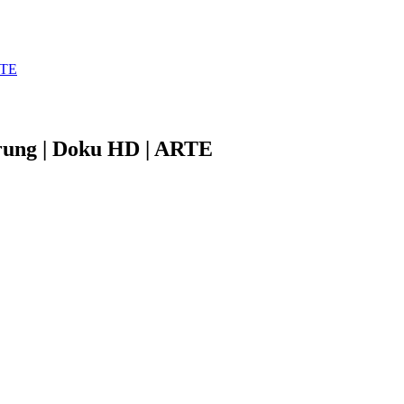
RTE
örung | Doku HD | ARTE