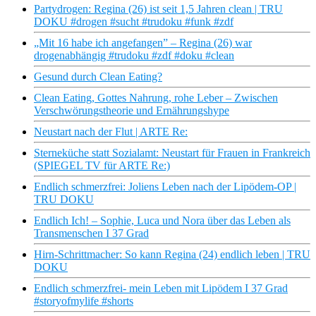
Partydrogen: Regina (26) ist seit 1,5 Jahren clean | TRU
DOKU #drogen #sucht #trudoku #funk #zdf
„Mit 16 habe ich angefangen” – Regina (26) war
drogenabhängig #trudoku #zdf #doku #clean
Gesund durch Clean Eating?
Clean Eating, Gottes Nahrung, rohe Leber – Zwischen
Verschwörungstheorie und Ernährungshype
Neustart nach der Flut | ARTE Re:
Sterneküche statt Sozialamt: Neustart für Frauen in Frankreich
(SPIEGEL TV für ARTE Re:)
Endlich schmerzfrei: Joliens Leben nach der Lipödem-OP |
TRU DOKU
Endlich Ich! – Sophie, Luca und Nora über das Leben als
Transmenschen I 37 Grad
Hirn-Schrittmacher: So kann Regina (24) endlich leben | TRU
DOKU
Endlich schmerzfrei- mein Leben mit Lipödem I 37 Grad
#storyofmylife #shorts