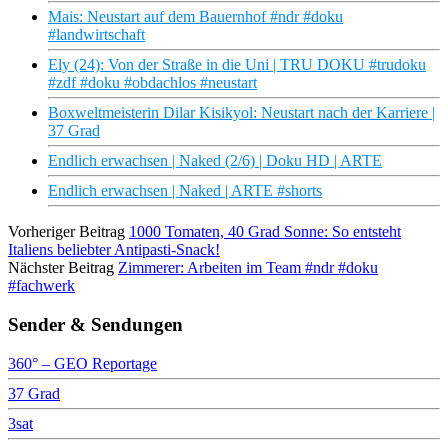
Mais: Neustart auf dem Bauernhof #ndr #doku
#landwirtschaft
Ely (24): Von der Straße in die Uni | TRU DOKU #trudoku
#zdf #doku #obdachlos #neustart
Boxweltmeisterin Dilar Kisikyol: Neustart nach der Karriere |
37 Grad
Endlich erwachsen | Naked (2/6) | Doku HD | ARTE
Endlich erwachsen | Naked | ARTE #shorts
Vorheriger Beitrag
1000 Tomaten, 40 Grad Sonne: So entsteht
Italiens beliebter Antipasti-Snack!
Nächster Beitrag
Zimmerer: Arbeiten im Team #ndr #doku
#fachwerk
Sender & Sendungen
360° – GEO Reportage
37 Grad
3sat