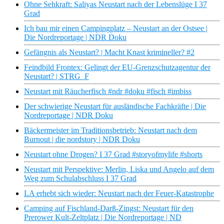
Ohne Sehkraft: Saliyas Neustart nach der Lebenslüge I 37
Grad
Ich bau mir einen Campingplatz – Neustart an der Ostsee |
Die Nordreportage | NDR Doku
Gefängnis als Neustart? | Macht Knast krimineller? #2
Feindbild Frontex: Gelingt der EU-Grenzschutzagentur der
Neustart? | STRG_F
Neustart mit Räucherfisch #ndr #doku #fisch #imbiss
Der schwierige Neustart für ausländische Fachkräfte | Die
Nordreportage | NDR Doku
Bäckermeister im Traditionsbetrieb: Neustart nach dem
Burnout | die nordstory | NDR Doku
Neustart ohne Drogen? I 37 Grad #storyofmylife #shorts
Neustart mit Perspektive: Merlin, Liska und Angelo auf dem
Weg zum Schulabschluss I 37 Grad
LA erhebt sich wieder: Neustart nach der Feuer-Katastrophe
Camping auf Fischland-Darß-Zingst: Neustart für den
Prerower Kult-Zeltplatz | Die Nordreportage | ND