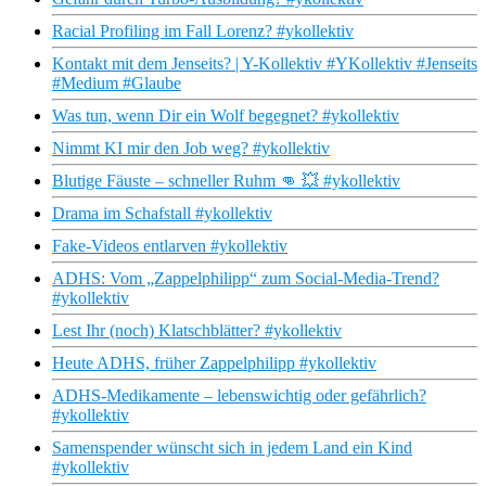
Racial Profiling im Fall Lorenz? #ykollektiv
Kontakt mit dem Jenseits? | Y-Kollektiv #YKollektiv #Jenseits
#Medium #Glaube
Was tun, wenn Dir ein Wolf begegnet? #ykollektiv
Nimmt KI mir den Job weg? #ykollektiv
Blutige Fäuste – schneller Ruhm 👊 💥 #ykollektiv
Drama im Schafstall #ykollektiv
Fake-Videos entlarven #ykollektiv
ADHS: Vom „Zappelphilipp“ zum Social-Media-Trend?
#ykollektiv
Lest Ihr (noch) Klatschblätter? #ykollektiv
Heute ADHS, früher Zappelphilipp #ykollektiv
ADHS-Medikamente – lebenswichtig oder gefährlich?
#ykollektiv
Samenspender wünscht sich in jedem Land ein Kind
#ykollektiv