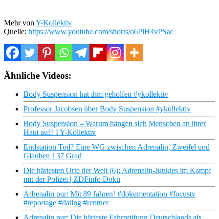
Mehr von
Y-Kollektiv
Quelle:
https://www.youtube.com/shorts/o6PlH4vPSac
Ähnliche Videos:
Body Suspension hat ihm geholfen #ykollektiv
Professor Jacobsen über Body Suspension #ykollektiv
Body Suspension – Warum hängen sich Menschen an ihrer
Haut auf? I Y-Kollektiv
Endstation Tod? Eine WG zwischen Adrenalin, Zweifel und
Glauben I 37 Grad
Die härtesten Orte der Welt (6): Adrenalin-Junkies im Kampf
mit der Polizei | ZDFinfo Doku
Adrenalin pur: Mit 89 Jahren! #dokumentation #focustv
#reportage #dating #rentner
Adrenalin pur: Die härteste Fahrprüfung Deutschlands als