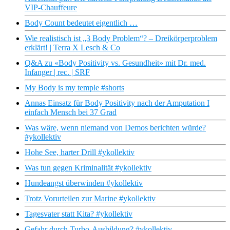
VIP-Chauffeure
Body Count bedeutet eigentlich …
Wie realistisch ist „3 Body Problem“? – Dreikörperproblem
erklärt! | Terra X Lesch & Co
Q&A zu «Body Positivity vs. Gesundheit» mit Dr. med.
Infanger | rec. | SRF
My Body is my temple #shorts
Annas Einsatz für Body Positivity nach der Amputation I
einfach Mensch bei 37 Grad
Was wäre, wenn niemand von Demos berichten würde?
#ykollektiv
Hohe See, harter Drill #ykollektiv
Was tun gegen Kriminalität #ykollektiv
Hundeangst überwinden #ykollektiv
Trotz Vorurteilen zur Marine #ykollektiv
Tagesvater statt Kita? #ykollektiv
Gefahr durch Turbo-Ausbildung? #ykollektiv