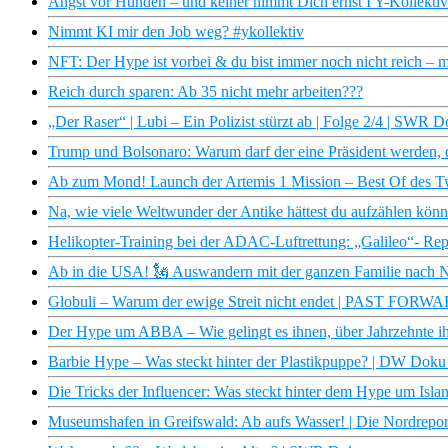
Angst vor Hunden – und keiner nimmt Dich ernst I Y-Kollektiv
Nimmt KI mir den Job weg? #ykollektiv
NFT: Der Hype ist vorbei & du bist immer noch nicht reich – mit
Reich durch sparen: Ab 35 nicht mehr arbeiten???
„Der Raser“ | Lubi – Ein Polizist stürzt ab | Folge 2/4 | SWR 
Trump und Bolsonaro: Warum darf der eine Präsident werden, de
Ab zum Mond! Launch der Artemis 1 Mission – Best Of des T
Na, wie viele Weltwunder der Antike hättest du aufzählen kö
Helikopter-Training bei der ADAC-Luftrettung: „Galileo“- Repo
Ab in die USA! 🗽 Auswandern mit der ganzen Familie nach N
Globuli – Warum der ewige Streit nicht endet | PAST FORW
Der Hype um ABBA – Wie gelingt es ihnen, über Jahrzehnte i
Barbie Hype – Was steckt hinter der Plastikpuppe? | DW Doku
Die Tricks der Influencer: Was steckt hinter dem Hype um Islan
Museumshafen in Greifswald: Ab aufs Wasser! | Die Nordrep