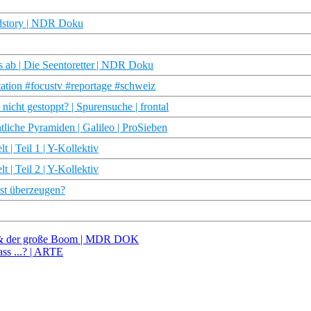
rdstory | NDR Doku
es ab | Die Seentoretter | NDR Doku
ation #focustv #reportage #schweiz
icht gestoppt? | Spurensuche | frontal
liche Pyramiden | Galileo | ProSieben
 | Teil 1 | Y-Kollektiv
 | Teil 2 | Y-Kollektiv
st überzeugen?
 & der große Boom | MDR DOK
ass ...? | ARTE