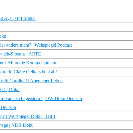
 Aya Jaff I frontal
Doku
r andere nicht? | Weltspiegel Podcast
witch-Streams | ARTE
nnen? Ab in die Kommentare.👀
rterin Claire Oelkers hebt ab!
orth Carolina! | Abenteuer Leben
ARD | Doku
hre Fans zu begeistern? | DW Doku Deutsch
 Deutsch
d? | Weltspiegel Doku | Teil 1
ortage | NDR Doku