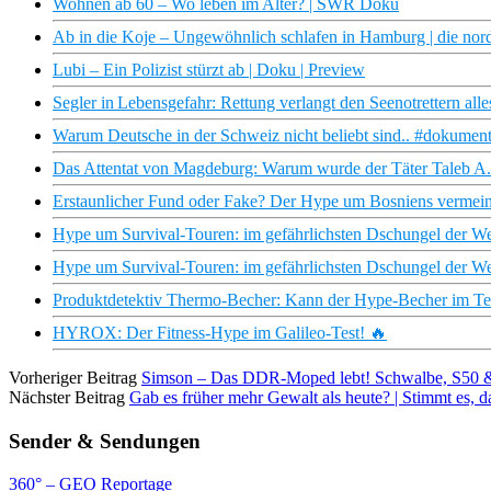
Wohnen ab 60 – Wo leben im Alter? | SWR Doku
Ab in die Koje – Ungewöhnlich schlafen in Hamburg | die no
Lubi – Ein Polizist stürzt ab | Doku | Preview
Segler in Lebensgefahr: Rettung verlangt den Seenotrettern all
Warum Deutsche in der Schweiz nicht beliebt sind.. #dokument
Das Attentat von Magdeburg: Warum wurde der Täter Taleb A. n
Erstaunlicher Fund oder Fake? Der Hype um Bosniens vermeint
Hype um Survival-Touren: im gefährlichsten Dschungel der Welt
Hype um Survival-Touren: im gefährlichsten Dschungel der Welt
Produktdetektiv Thermo-Becher: Kann der Hype-Becher im Te
HYROX: Der Fitness-Hype im Galileo-Test! 🔥
Vorheriger Beitrag
Simson – Das DDR-Moped lebt! Schwalbe, S50
Nächster Beitrag
Gab es früher mehr Gewalt als heute? | Stimmt es, d
Sender & Sendungen
360° – GEO Reportage