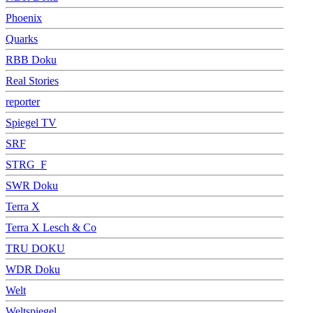
Phoenix
Quarks
RBB Doku
Real Stories
reporter
Spiegel TV
SRF
STRG_F
SWR Doku
Terra X
Terra X Lesch & Co
TRU DOKU
WDR Doku
Welt
Weltspiegel