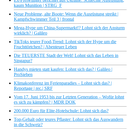
Ex-Freiwilliger berichtet aus Ukraine: Schlechte Ausrüstung,
kaum Munition | STRG_F
Neue Probleme, alte Boote: Wenn die Ausrüstung streikt |
Kampfschwimmer Teil 3 | frontal
Mega-Hype um China-Supermarkt!? Lohnt sich der Ansturm
wirklich? | Galileo
TikToks teurer Food-Trend: Lohnt sich der Hype um die
Fruchttörtchen? | Abenteuer Leben
Die TEUERSTE Stadt der Welt! Lohnt sich das Leben in
Singapur?
Handys mieten statt kaufen: Lohnt sich das? | Galileo |
ProSieben
Klimakonferenz im Ferienparadies – Lohnt sich das? |
Reportage | rec.| SRF
Vom 17. Juni 1953 bis zur Letzten Generation – Wofür lohnt
es sich zu kämpfen? | MDR DOK
200.000 Euro für Elite-Hotelschule: Lohnt sich das?
Top-Gehalt oder teures Pflaster: Lohnt sich das Auswandern
in die Schweiz?