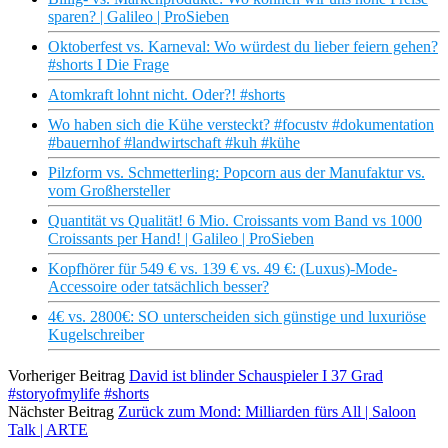
sparen? | Galileo | ProSieben
Oktoberfest vs. Karneval: Wo würdest du lieber feiern gehen?
#shorts I Die Frage
Atomkraft lohnt nicht. Oder?! #shorts
Wo haben sich die Kühe versteckt? #focustv #dokumentation
#bauernhof #landwirtschaft #kuh #kühe
Pilzform vs. Schmetterling: Popcorn aus der Manufaktur vs.
vom Großhersteller
Quantität vs Qualität! 6 Mio. Croissants vom Band vs 1000
Croissants per Hand! | Galileo | ProSieben
Kopfhörer für 549 € vs. 139 € vs. 49 €: (Luxus)-Mode-
Accessoire oder tatsächlich besser?
4€ vs. 2800€: SO unterscheiden sich günstige und luxuriöse
Kugelschreiber
Vorheriger Beitrag
David ist blinder Schauspieler I 37 Grad
#storyofmylife #shorts
Nächster Beitrag
Zurück zum Mond: Milliarden fürs All | Saloon
Talk | ARTE