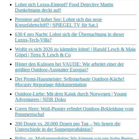
Lohnt sich Luxus-Eintopf? Food Detective Martin
Dunkelmann deckt auf!
Premiere auf hoher See: Lohnt sich das neue
Kreuzfahrtschiff? | SPIEGEL TV für Sat.1
630 € pro Nacht: Lohnt sich die Übernachtung in dieser
Luxus-Tech-Villa?
Wofür es sich 2026 zu kämpfen lohnt! | Harald Lesch & Maja
Göpel | Terra X Lesch & Co
Hinter den Kulissen bei VAUDE: Wie arbeitet einer der
größten Outdoor-Ausstatter Europas?
Der Promi-Hausmeister: Selbstgebaute Outdoor-Küche!
#focustv #reportage #dokumentation
Outdoor-Liebe: Mit dem Kajak durch Norwegen | Young
Adventurers | NDR Doku
Green Hero: Woll-Pionier erfindet Outdoor-Bekleidung vom
Pommernschaf
200 Dosen vs. 20.000 Dosen pro Tag – Wo liegen die
Unterschiede in der Suppenproduktion?
Billig- vs. Markenprodukte: Wo können wir uns hohe Preise