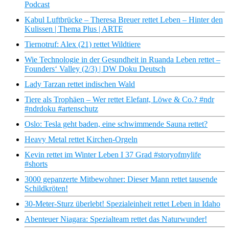
Podcast
Kabul Luftbrücke – Theresa Breuer rettet Leben – Hinter den
Kulissen | Thema Plus | ARTE
Tiernotruf: Alex (21) rettet Wildtiere
Wie Technologie in der Gesundheit in Ruanda Leben rettet –
Founders‘ Valley (2/3) | DW Doku Deutsch
Lady Tarzan rettet indischen Wald
Tiere als Trophäen – Wer rettet Elefant, Löwe & Co.? #ndr
#ndrdoku #artenschutz
Oslo: Tesla geht baden, eine schwimmende Sauna rettet?
Heavy Metal rettet Kirchen-Orgeln
Kevin rettet im Winter Leben I 37 Grad #storyofmylife
#shorts
3000 gepanzerte Mitbewohner: Dieser Mann rettet tausende
Schildkröten!
30-Meter-Sturz überlebt! Spezialeinheit rettet Leben in Idaho
Abenteuer Niagara: Spezialteam rettet das Naturwunder!