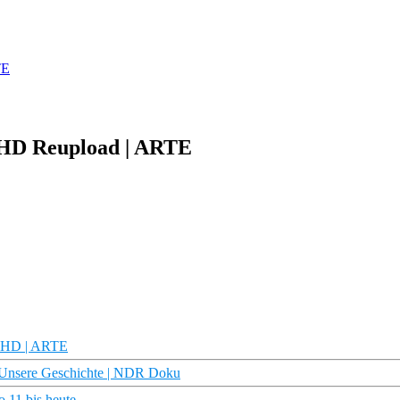
TE
u HD Reupload | ARTE
u HD | ARTE
 Unsere Geschichte | NDR Doku
 11 bis heute