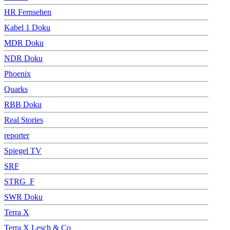
HR Fernsehen
Kabel 1 Doku
MDR Doku
NDR Doku
Phoenix
Quarks
RBB Doku
Real Stories
reporter
Spiegel TV
SRF
STRG_F
SWR Doku
Terra X
Terra X Lesch & Co