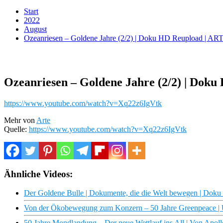
Start
2022
August
Ozeanriesen – Goldene Jahre (2/2) | Doku HD Reupload | AR
Ozeanriesen – Goldene Jahre (2/2) | Dok
https://www.youtube.com/watch?v=Xq22z6IgVtk
Mehr von
Arte
Quelle:
https://www.youtube.com/watch?v=Xq22z6IgVtk
Ähnliche Videos:
Der Goldene Bulle | Dokumente, die die Welt bewegen | Dok
Von der Ökobewegung zum Konzern – 50 Jahre Greenpeace |
50 Jahre Mondlandung – Der neue Wettlauf ins All | Von Apollo