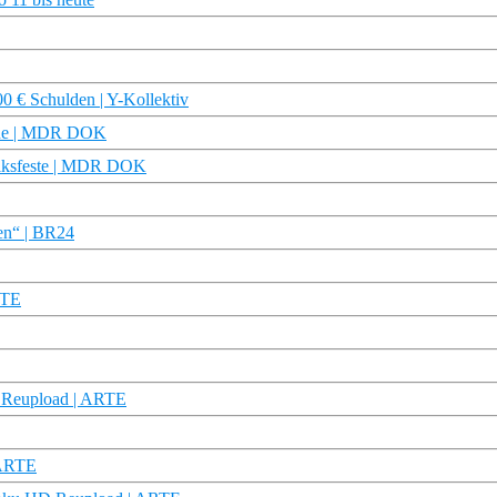
00 € Schulden | Y-Kollektiv
eine | MDR DOK
olksfeste | MDR DOK
hen“ | BR24
RTE
 Reupload | ARTE
 ARTE