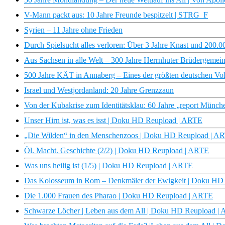
V-Mann packt aus: 10 Jahre Freunde bespitzelt | STRG_F
Syrien – 11 Jahre ohne Frieden
Durch Spielsucht alles verloren: Über 3 Jahre Knast und 200.0
Aus Sachsen in alle Welt – 300 Jahre Herrnhuter Brüdergem
500 Jahre KÄT in Annaberg – Eines der größten deutschen V
Israel und Westjordanland: 20 Jahre Grenzzaun
Von der Kubakrise zum Identitätsklau: 60 Jahre „report Münc
Unser Hirn ist, was es isst | Doku HD Reupload | ARTE
„Die Wilden“ in den Menschenzoos | Doku HD Reupload | A
Öl. Macht. Geschichte (2/2) | Doku HD Reupload | ARTE
Was uns heilig ist (1/5) | Doku HD Reupload | ARTE
Das Kolosseum in Rom – Denkmäler der Ewigkeit | Doku HD
Die 1.000 Frauen des Pharao | Doku HD Reupload | ARTE
Schwarze Löcher | Leben aus dem All | Doku HD Reupload |