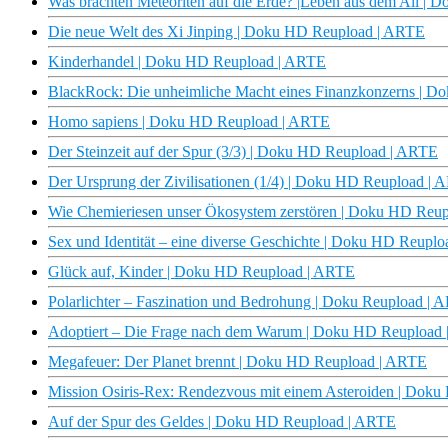
Was brachten Meteoriten auf die Erde? |Leben aus dem All |
Die neue Welt des Xi Jinping | Doku HD Reupload | ARTE
Kinderhandel | Doku HD Reupload | ARTE
BlackRock: Die unheimliche Macht eines Finanzkonzerns | 
Homo sapiens | Doku HD Reupload | ARTE
Der Steinzeit auf der Spur (3/3) | Doku HD Reupload | ARTE
Der Ursprung der Zivilisationen (1/4) | Doku HD Reupload |
Wie Chemieriesen unser Ökosystem zerstören | Doku HD Reu
Sex und Identität – eine diverse Geschichte | Doku HD Reupl
Glück auf, Kinder | Doku HD Reupload | ARTE
Polarlichter – Faszination und Bedrohung | Doku Reupload | 
Adoptiert – Die Frage nach dem Warum | Doku HD Reupload
Megafeuer: Der Planet brennt | Doku HD Reupload | ARTE
Mission Osiris-Rex: Rendezvous mit einem Asteroiden | Doku
Auf der Spur des Geldes | Doku HD Reupload | ARTE