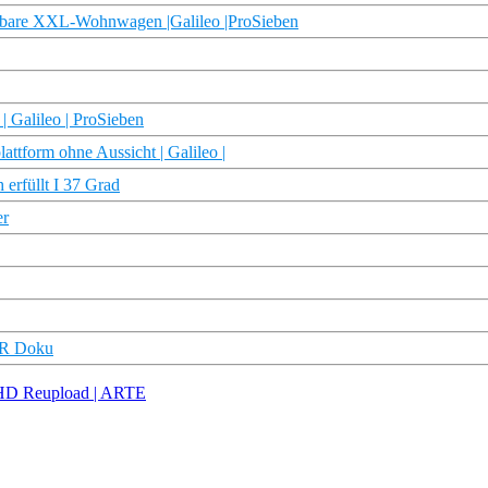
iehbare XXL-Wohnwagen |Galileo |ProSieben
 Galileo | ProSieben
attform ohne Aussicht | Galileo |
erfüllt I 37 Grad
er
NDR Doku
 HD Reupload | ARTE