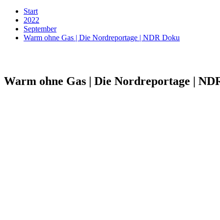
Start
2022
September
Warm ohne Gas | Die Nordreportage | NDR Doku
Warm ohne Gas | Die Nordreportage | ND