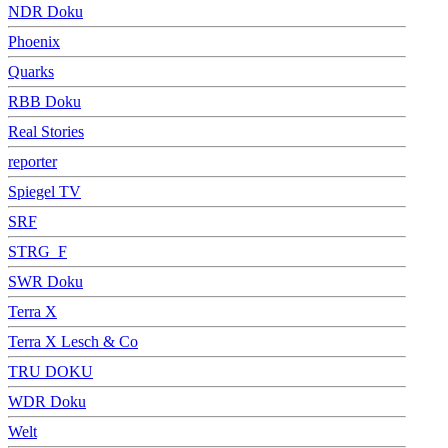
NDR Doku
Phoenix
Quarks
RBB Doku
Real Stories
reporter
Spiegel TV
SRF
STRG_F
SWR Doku
Terra X
Terra X Lesch & Co
TRU DOKU
WDR Doku
Welt