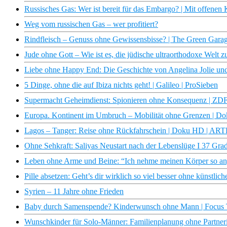
Russisches Gas: Wer ist bereit für das Embargo? | Mit offene
Weg vom russischen Gas – wer profitiert?
Rindfleisch – Genuss ohne Gewissensbisse? | The Green Gar
Jude ohne Gott – Wie ist es, die jüdische ultraorthodoxe Welt 
Liebe ohne Happy End: Die Geschichte von Angelina Jolie un
5 Dinge, ohne die auf Ibiza nichts geht! | Galileo | ProSieben
Supermacht Geheimdienst: Spionieren ohne Konsequenz | ZD
Europa. Kontinent im Umbruch – Mobilität ohne Grenzen | 
Lagos – Tanger: Reise ohne Rückfahrschein | Doku HD | ART
Ohne Sehkraft: Saliyas Neustart nach der Lebenslüge I 37 Gra
Leben ohne Arme und Beine: “Ich nehme meinen Körper so an, 
Pille absetzen: Geht’s dir wirklich so viel besser ohne künstli
Syrien – 11 Jahre ohne Frieden
Baby durch Samenspende? Kinderwunsch ohne Mann | Focus
Wunschkinder für Solo-Männer: Familienplanung ohne Partn