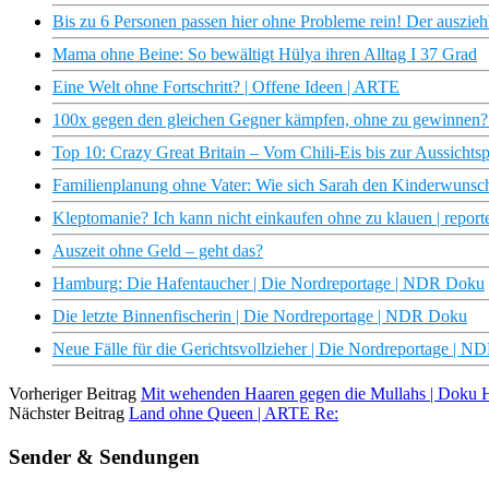
Bis zu 6 Personen passen hier ohne Probleme rein! Der ausz
Mama ohne Beine: So bewältigt Hülya ihren Alltag I 37 Grad
Eine Welt ohne Fortschritt? | Offene Ideen | ARTE
100x gegen den gleichen Gegner kämpfen, ohne zu gewinnen? |
Top 10: Crazy Great Britain – Vom Chili-Eis bis zur Aussichtspl
Familienplanung ohne Vater: Wie sich Sarah den Kinderwunsch 
Kleptomanie? Ich kann nicht einkaufen ohne zu klauen | report
Auszeit ohne Geld – geht das?
Hamburg: Die Hafentaucher | Die Nordreportage | NDR Doku
Die letzte Binnenfischerin | Die Nordreportage | NDR Doku
Neue Fälle für die Gerichtsvollzieher | Die Nordreportage | 
Vorheriger Beitrag
Mit wehenden Haaren gegen die Mullahs | Doku
Nächster Beitrag
Land ohne Queen | ARTE Re:
Sender & Sendungen