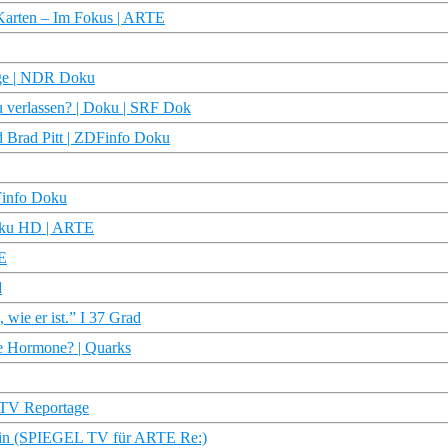
n Karten – Im Fokus | ARTE
age | NDR Doku
zu verlassen? | Doku | SRF Dok
d Brad Pitt | ZDFinfo Doku
Finfo Doku
Doku HD | ARTE
E
d
wie er ist.” I 37 Grad
che Hormone? | Quarks
 TV Reportage
erin (SPIEGEL TV für ARTE Re:)