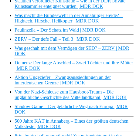
Staatlich verordneter Kunstraub – wie in der DDR private
Kunstsammler enteignet wurden | MDR DOK
Was macht die Bundeswehr in der Annaburger Heide? –
Hightech, Hirsche, Helikopter | MDR DOK
Paulinzella – Der Schatz im Wald | MDR DOK
ZERV – Der tiefe Fall – Teil 3 | MDR DOK
Was geschah mit dem Vermögen der SED? – ZERV | MDR
DOK
Demenz: Der lange Abschied – Zwei Töchter und ihre Mütter
| MDR DOK
Aktion Ungeziefer – Zwangsaussiedlungen an der
innerdeutschen Grenze | MDR DOK
Von der Nazi-Schleuse zum Hausboot-Traum – Die
unglaubliche Geschichte des Mittellandkanal | MDR DOK
Shadow Game – Der gefährliche Weg nach Europa | MDR
DOK
500 Jahre KÄT in Annaberg – Eines der größten deutschen
Volksfeste | MDR DOK
Privatwirtschaft unerwünscht! Zwangsenteignung in der