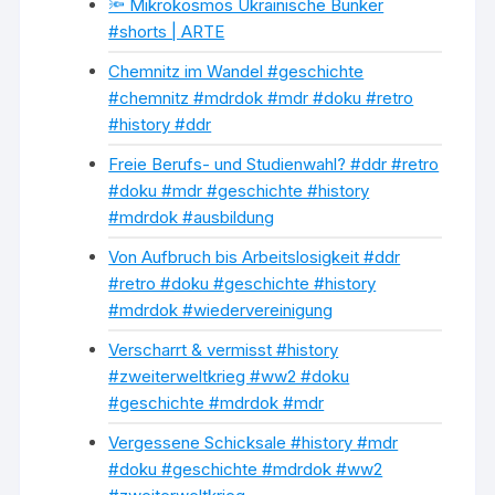
🔦 Mikrokosmos Ukrainische Bunker
#shorts | ARTE
Chemnitz im Wandel #geschichte
#chemnitz #mdrdok #mdr #doku #retro
#history #ddr
Freie Berufs- und Studienwahl? #ddr #retro
#doku #mdr #geschichte #history
#mdrdok #ausbildung
Von Aufbruch bis Arbeitslosigkeit #ddr
#retro #doku #geschichte #history
#mdrdok #wiedervereinigung
Verscharrt & vermisst #history
#zweiterweltkrieg #ww2 #doku
#geschichte #mdrdok #mdr
Vergessene Schicksale #history #mdr
#doku #geschichte #mdrdok #ww2