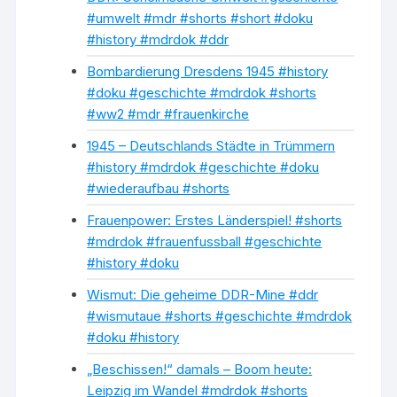
#umwelt #mdr #shorts #short #doku
#history #mdrdok #ddr
Bombardierung Dresdens 1945 #history
#doku #geschichte #mdrdok #shorts
#ww2 #mdr #frauenkirche
1945 – Deutschlands Städte in Trümmern
#history #mdrdok #geschichte #doku
#wiederaufbau #shorts
Frauenpower: Erstes Länderspiel! #shorts
#mdrdok #frauenfussball #geschichte
#history #doku
Wismut: Die geheime DDR-Mine #ddr
#wismutaue #shorts #geschichte #mdrdok
#doku #history
„Beschissen!“ damals – Boom heute:
Leipzig im Wandel #mdrdok #shorts