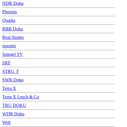
NDR Doku
Phoenix
Quarks
RBB Doku
Real Stories
reporter
Spiegel TV
SRF
STRG_F
SWR Doku
Terra X
Terra X Lesch & Co
TRU DOKU
WDR Doku
Welt