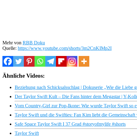
Mehr von
RBB Doku
Quelle:
https://www.youtube.com/shorts/3m2CnKIMp2I
Ähnliche Videos:
Beziehung nach Schicksalsschlag | Dokuserie „Wie die Liebe 
Der Taylor Swift Kult – Die Fans hinter dem Megastar | Y-Koll
Vom Country-Girl zur Pop-Ikone: Wie wurde Taylor Swift so e
Taylor Swift und die Swifties: Fan Kim liebt die Gemeinschaft 
Safe Space Taylor Swift I 37 Grad #storyofmylife #shorts
Taylor Swift