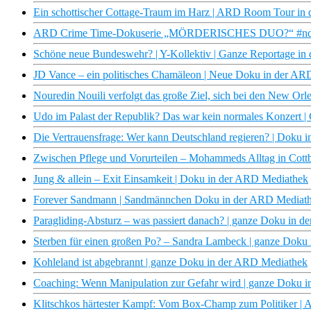
Ein schottischer Cottage-Traum im Harz | ARD Room Tour in
ARD Crime Time-Dokuserie „MÖRDERISCHES DUO?“ #ndr 
Schöne neue Bundeswehr? | Y-Kollektiv | Ganze Reportage i
JD Vance – ein politisches Chamäleon | Neue Doku in der AR
Nouredin Nouili verfolgt das große Ziel, sich bei den New Orl
Udo im Palast der Republik? Das war kein normales Konzert 
Die Vertrauensfrage: Wer kann Deutschland regieren? | Doku
Zwischen Pflege und Vorurteilen – Mohammeds Alltag in Cott
Jung & allein – Exit Einsamkeit | Doku in der ARD Mediathek
Forever Sandmann | Sandmännchen Doku in der ARD Mediat
Paragliding-Absturz – was passiert danach? | ganze Doku in 
Sterben für einen großen Po? – Sandra Lambeck | ganze Doku
Kohleland ist abgebrannt | ganze Doku in der ARD Mediathek
×
Coaching: Wenn Manipulation zur Gefahr wird | ganze Doku 
Klitschkos härtester Kampf: Vom Box-Champ zum Politiker |