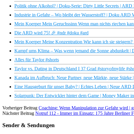
Politik ohne Alkohol? | Doku-Serie: Dirty Little Secrets | AR
Industrie in Gefahr – Wo bleibt der Wasserstoff? | Doku AR
Mein Koerper Mein Geruchssinn Wenn man nichts riechen k
Die ARD wird 75! 🎉 #ndr #doku #ard
Mein Koerper Meine Konzentration Wie kann ich sie steiger
Kampf ums Klima – Was wenn jemand die Sonne abdunkelt 
Alles für Taylor #shorts
Taylor vs. Dating in Deutschland I 37 Grad #storyofmylife #sho
Kanada im Aufbruch: Neue Partner, neue Märkte, neue Stärke |
Eine Hausgeburt für unser Baby? | Echtes Leben | Neue ARD
Solarpunk: Der Entwickler hinter dem Game | Money Maker in
Vorheriger Beitrag
Coaching: Wenn Manipulation zur Gefahr wird |
Nächster Beitrag
Notruf 112 - Immer im Einsatz: 175 Jahre Berliner 
Sender & Sendungen