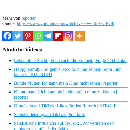
Mehr von
reporter
Quelle:
https://www.youtube.com/watch?v=Hw646HsCEG0
Ähnliche Videos:
Leben ohne Sucht | Friso sucht die Freiheit | Folge 5/6 | Doku
Happy Family? So geht’s Nico (23) und seinem Sohn Finn
heute I TRU DOKU
Blinde Mütter: Ich kann mein Kind nicht sehen | reporter
Kleptomanie? Ich kann nicht einkaufen ohne zu klauen |
reporter
Drauf sein auf TikTok: Likes für den Rausch | STRG_F
Selbstverletzung auf TikTok | #darktok
Salafistische Influencer auf TikTok: „Wir vertreten den
richtigen Islam!“ | Y-Kollektiv