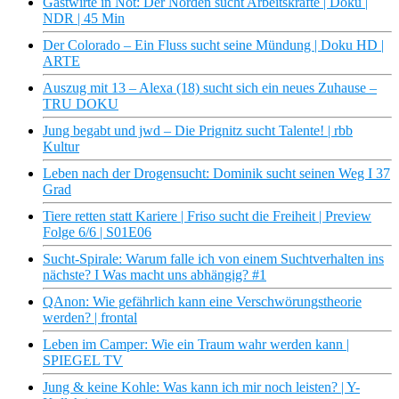
Gastwirte in Not: Der Norden sucht Arbeitskräfte | Doku |
NDR | 45 Min
Der Colorado – Ein Fluss sucht seine Mündung | Doku HD |
ARTE
Auszug mit 13 – Alexa (18) sucht sich ein neues Zuhause –
TRU DOKU
Jung begabt und jwd – Die Prignitz sucht Talente! | rbb
Kultur
Leben nach der Drogensucht: Dominik sucht seinen Weg I 37
Grad
Tiere retten statt Kariere | Friso sucht die Freiheit | Preview
Folge 6/6 | S01E06
Sucht-Spirale: Warum falle ich von einem Suchtverhalten ins
nächste? I Was macht uns abhängig? #1
QAnon: Wie gefährlich kann eine Verschwörungstheorie
werden? | frontal
Leben im Camper: Wie ein Traum wahr werden kann |
SPIEGEL TV
Jung & keine Kohle: Was kann ich mir noch leisten? | Y-