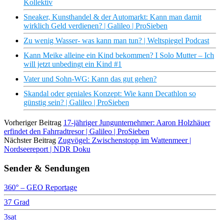
Kollektiv
Sneaker, Kunsthandel & der Automarkt: Kann man damit
wirklich Geld verdienen? | Galileo | ProSieben
Zu wenig Wasser- was kann man tun? | Weltspiegel Podcast
Kann Meike alleine ein Kind bekommen? I Solo Mutter – Ich
will jetzt unbedingt ein Kind #1
Vater und Sohn-WG: Kann das gut gehen?
Skandal oder geniales Konzept: Wie kann Decathlon so
günstig sein? | Galileo | ProSieben
Vorheriger Beitrag
17-jähriger Jungunternehmer: Aaron Holzhäuer
erfindet den Fahrradtresor | Galileo | ProSieben
Nächster Beitrag
Zugvögel: Zwischenstopp im Wattenmeer |
Nordseereport | NDR Doku
Sender & Sendungen
360° – GEO Reportage
37 Grad
3sat