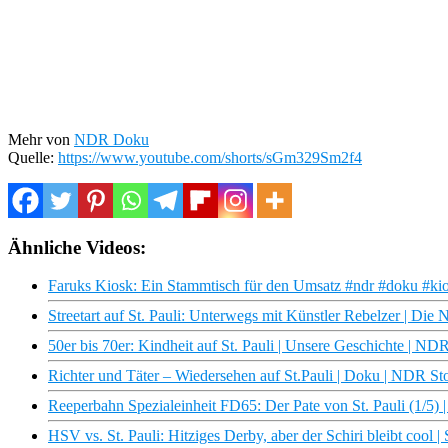
Mehr von
NDR Doku
Quelle:
https://www.youtube.com/shorts/sGm329Sm2f4
Ähnliche Videos:
Faruks Kiosk: Ein Stammtisch für den Umsatz #ndr #doku #ki
Streetart auf St. Pauli: Unterwegs mit Künstler Rebelzer | Di
50er bis 70er: Kindheit auf St. Pauli | Unsere Geschichte | N
Richter und Täter – Wiedersehen auf St.Pauli | Doku | NDR St
Reeperbahn Spezialeinheit FD65: Der Pate von St. Pauli (1/5
HSV vs. St. Pauli: Hitziges Derby, aber der Schiri bleibt cool