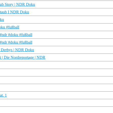
tclub Story | NDR Doku
nstaub I NDR Doku
oku
oku #fußball
 #ndr #doku #fußball
 #ndr #doku #fußball
ie Derbys | NDR Doku
li | Die Nordreportage | NDR
at. 1