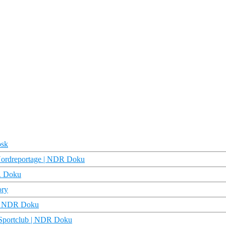
osk
e Nordreportage | NDR Doku
DR Doku
ory
) | NDR Doku
 | Sportclub | NDR Doku