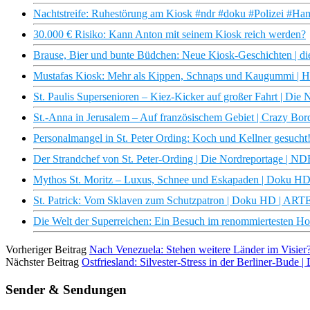
Nachtstreife: Ruhestörung am Kiosk #ndr #doku #Polizei #Hamb
30.000 € Risiko: Kann Anton mit seinem Kiosk reich werden?
Brause, Bier und bunte Büdchen: Neue Kiosk-Geschichten | di
Mustafas Kiosk: Mehr als Kippen, Schnaps und Kaugummi | H
St. Paulis Supersenioren – Kiez-Kicker auf großer Fahrt | Di
St.-Anna in Jerusalem – Auf französischem Gebiet | Crazy Bo
Personalmangel in St. Peter Ording: Koch und Kellner gesuch
Der Strandchef von St. Peter-Ording | Die Nordreportage | N
Mythos St. Moritz – Luxus, Schnee und Eskapaden | Doku H
St. Patrick: Vom Sklaven zum Schutzpatron | Doku HD | ART
Die Welt der Superreichen: Ein Besuch im renommiertesten Hote
Vorheriger Beitrag
Nach Venezuela: Stehen weitere Länder im Visier?
Nächster Beitrag
Ostfriesland: Silvester-Stress in der Berliner-Bude
Sender & Sendungen