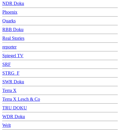
NDR Doku
Phoenix
Quarks
RBB Doku
Real Stories
reporter
Spiegel TV
SRF
STRG_F
SWR Doku
Terra X
Terra X Lesch & Co
TRU DOKU
WDR Doku
Welt