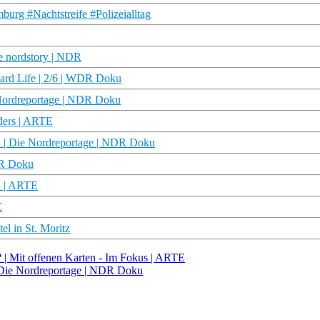
urg #Nachtstreife #Polizeialltag
e nordstory | NDR
ard Life | 2/6 | WDR Doku
e Nordreportage | NDR Doku
rders | ARTE
t! | Die Nordreportage | NDR Doku
DR Doku
D | ARTE
E
l in St. Moritz
 | Mit offenen Karten - Im Fokus | ARTE
 | Die Nordreportage | NDR Doku