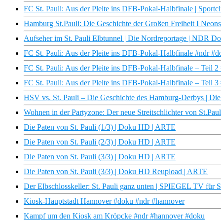
FC St. Pauli: Aus der Pleite ins DFB-Pokal-Halbfinale | Spor
Hamburg St.Pauli: Die Geschichte der Großen Freiheit I Neo
Aufseher im St. Pauli Elbtunnel | Die Nordreportage | NDR D
FC St. Pauli: Aus der Pleite ins DFB-Pokal-Halbfinale #ndr #d
FC St. Pauli: Aus der Pleite ins DFB-Pokal-Halbfinale – Teil 2
FC St. Pauli: Aus der Pleite ins DFB-Pokal-Halbfinale – Teil 3
HSV vs. St. Pauli – Die Geschichte des Hamburg-Derbys | D
Wohnen in der Partyzone: Der neue Streitschlichter von St.Pau
Die Paten von St. Pauli (1/3) | Doku HD | ARTE
Die Paten von St. Pauli (2/3) | Doku HD | ARTE
Die Paten von St. Pauli (3/3) | Doku HD | ARTE
Die Paten von St. Pauli (3/3) | Doku HD Reupload | ARTE
Der Elbschlosskeller: St. Pauli ganz unten | SPIEGEL TV für S
Kiosk-Hauptstadt Hannover #doku #ndr #hannover
Kampf um den Kiosk am Kröpcke #ndr #hannover #doku