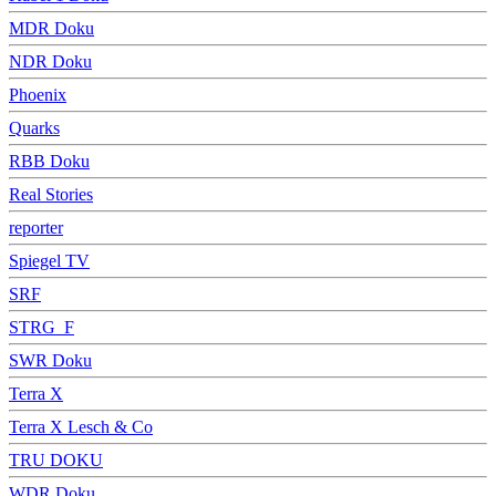
MDR Doku
NDR Doku
Phoenix
Quarks
RBB Doku
Real Stories
reporter
Spiegel TV
SRF
STRG_F
SWR Doku
Terra X
Terra X Lesch & Co
TRU DOKU
WDR Doku