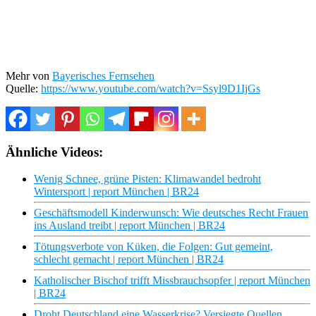
Mehr von
Bayerisches Fernsehen
Quelle:
https://www.youtube.com/watch?v=Ssyl9D1IjGs
Ähnliche Videos:
Wenig Schnee, grüne Pisten: Klimawandel bedroht
Wintersport | report München | BR24
Geschäftsmodell Kinderwunsch: Wie deutsches Recht Frauen
ins Ausland treibt | report München | BR24
Tötungsverbote von Küken, die Folgen: Gut gemeint,
schlecht gemacht | report München | BR24
Katholischer Bischof trifft Missbrauchsopfer | report München
| BR24
Droht Deutschland eine Wasserkrise? Versiegte Quellen,