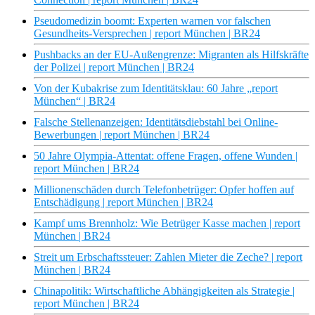
Pseudomedizin boomt: Experten warnen vor falschen
Gesundheits-Versprechen | report München | BR24
Pushbacks an der EU-Außengrenze: Migranten als Hilfskräfte
der Polizei | report München | BR24
Von der Kubakrise zum Identitätsklau: 60 Jahre „report
München“ | BR24
Falsche Stellenanzeigen: Identitätsdiebstahl bei Online-
Bewerbungen | report München | BR24
50 Jahre Olympia-Attentat: offene Fragen, offene Wunden |
report München | BR24
Millionenschäden durch Telefonbetrüger: Opfer hoffen auf
Entschädigung | report München | BR24
Kampf ums Brennholz: Wie Betrüger Kasse machen | report
München | BR24
Streit um Erbschaftssteuer: Zahlen Mieter die Zeche? | report
München | BR24
Chinapolitik: Wirtschaftliche Abhängigkeiten als Strategie |
report München | BR24