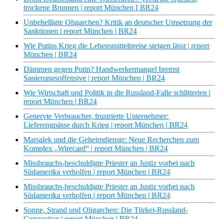
trockene Brunnen | report München I BR24
Unbehelligte Oligarchen? Kritik an deutscher Umsetzung der
Sanktionen | report München | BR24
Wie Putins Krieg die Lebensmittelpreise steigen lässt | report
München | BR24
Dämmen gegen Putin? Handwerkermangel bremst
Sanierungsoffensive | report München | BR24
Wie Wirtschaft und Politik in die Russland-Falle schlitterten |
report München | BR24
Genervte Verbraucher, frustrierte Unternehmer:
Lieferengpässe durch Krieg | report München | BR24
Marsalek und die Geheimdienste: Neue Recherchen zum
Komplex „Wirecard“ | report München | BR24
Missbrauchs-beschuldigte Priester an Justiz vorbei nach
Südamerika verholfen | report München | BR24
Missbrauchs-beschuldigte Priester an Justiz vorbei nach
Südamerika verholfen | report München | BR24
Sonne, Strand und Oligarchen: Die Türkei-Russland-
Connection | report München | BR24