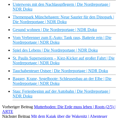
Unterwegs mit den Nachlasspflegern | Die Nordreportage |
NDR Doku
Themenpark Münchehagen: Neue Saurier für den Dinopark |
Die Nordreportage | NDR Doku
Gesund wohnen | Die Nordreportage | NDR Doku
Vom Verbrenner zum E-Auto: Tank raus, Batterie rein | Die
Nordreportage | NDR Doku
Spiel des Lebens | Die Nordreportage | NDR Doku
St. Paulis Supersenioren – Kiez-Kicker auf großer Fahrt | Die
Nordreportage | NDR Doku
Tauchabenteuer Ostsee | Die Nordreportage | NDR Doku
Bagger, Krane, Segelboote: Schleusenbau an der Elbe | Die
Nordreportage | NDR Doku
Stau: Ferienbeginn auf der Autobahn | Die Nordreportage |
NDR Doku
Vorheriger Beitrag
Mutterboden: Die Erde muss leben | Roots (2/5) |
ARTE
Nächster Beitrag
Mit dem Kajak über die Wakenitz | Abenteuer