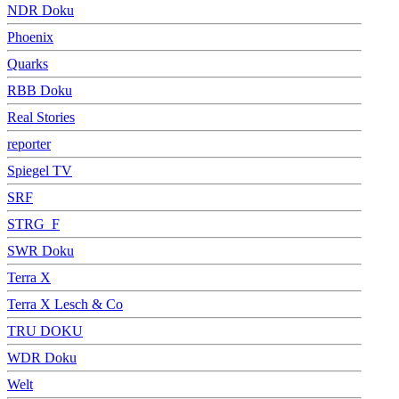
NDR Doku
Phoenix
Quarks
RBB Doku
Real Stories
reporter
Spiegel TV
SRF
STRG_F
SWR Doku
Terra X
Terra X Lesch & Co
TRU DOKU
WDR Doku
Welt