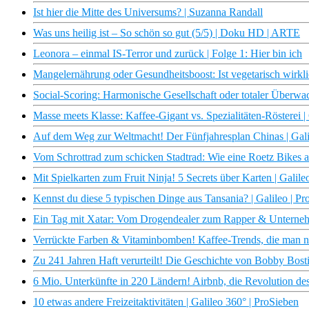
Ist hier die Mitte des Universums? | Suzanna Randall
Was uns heilig ist – So schön so gut (5/5) | Doku HD | ARTE
Leonora – einmal IS-Terror und zurück | Folge 1: Hier bin ich
Mangelernährung oder Gesundheitsboost: Ist vegetarisch wirkli
Social-Scoring: Harmonische Gesellschaft oder totaler Überwac
Masse meets Klasse: Kaffee-Gigant vs. Spezialitäten-Rösterei |
Auf dem Weg zur Weltmacht! Der Fünfjahresplan Chinas | Gali
Vom Schrottrad zum schicken Stadtrad: Wie eine Roetz Bikes alt
Mit Spielkarten zum Fruit Ninja! 5 Secrets über Karten | Galile
Kennst du diese 5 typischen Dinge aus Tansania? | Galileo | Pr
Ein Tag mit Xatar: Vom Drogendealer zum Rapper & Unternehm
Verrückte Farben & Vitaminbomben! Kaffee-Trends, die man nich
Zu 241 Jahren Haft verurteilt! Die Geschichte von Bobby Bosti
6 Mio. Unterkünfte in 220 Ländern! Airbnb, die Revolution des
10 etwas andere Freizeitaktivitäten | Galileo 360° | ProSieben