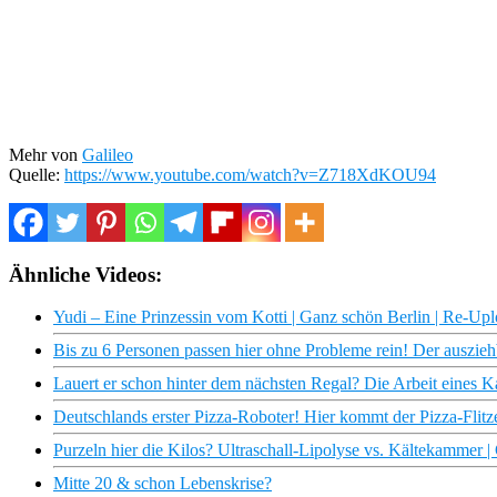
Mehr von
Galileo
Quelle:
https://www.youtube.com/watch?v=Z718XdKOU94
Ähnliche Videos:
Yudi – Eine Prinzessin vom Kotti | Ganz schön Berlin | Re-Up
Bis zu 6 Personen passen hier ohne Probleme rein! Der ausz
Lauert er schon hinter dem nächsten Regal? Die Arbeit eines Ka
Deutschlands erster Pizza-Roboter! Hier kommt der Pizza-Flitze
Purzeln hier die Kilos? Ultraschall-Lipolyse vs. Kältekammer | 
Mitte 20 & schon Lebenskrise?