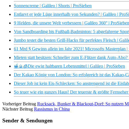
Sonnencreme | Galileo | Shorts | ProSieben
Entlarvt er jede Lüge innerhalb von Sekunden? | Galileo | ProS
9 Helden, die unsere Welt verbessern | Galileo 360° | ProSiebe
Von Sandboarding bis Fußball-Badminton: 5 abgefahrene Sporta
Jumbo testet die besten Grill-Hacks für perfektes Fleisch | Gali
61 Mrd $ Gewinn allein im Jahr 2021! Microsofts Masterplan | 
Mieten statt besitzen: Schneller zum E-Flitzer dank Auto-Abo? 
🍯🍙🧊Die ewig haltbaren Lebensmittel | Galileo | ProSieben
Der Kakao König von London: So erfolgreich ist das Kakao-Ca
Dieser Job ist kein Eis-Schlecken: So anstrengend ist die Eisfab
So teuer wie ein ganzes Haus! Der teuerste & größte Fernseher 
Vorheriger Beitrag
Rucksack, Bunker & Blackout-Dorf: So nutzen Men
Nächster Beitrag
Rassismus in China
Sender & Sendungen